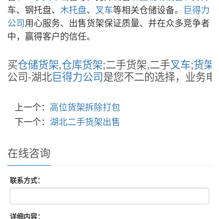
车
、
钢托盘
、
木托盘
、
叉车
等相关仓储设备。
巨得力
公司
用心服务、出售货架保证质量、并在众多竞争者
中，赢得客户的信任。
买
仓储货架
,
仓库货架
;二手货架,二手
叉车
;
货架
公司-湖北
巨得力公司
是您不二的选择，业务电话：1
上一个：
高位货架拆除打包
下一个：
湖北二手货架出售
在线咨询
联系方式：
详细内容：