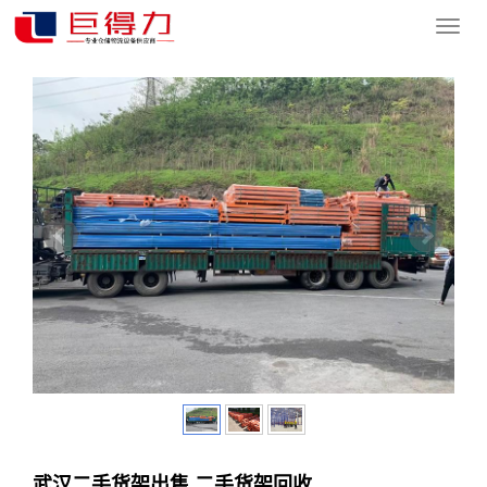
您的位置：
网站首页
>
产品中心
>
仓储货架
>
货架安装业务
导
航
菜
单
武汉二手货架出售,二手货架回收