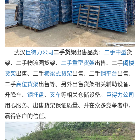
武汉
巨得力公司
二手货架
出售品类：
二手中型
货
架、二手物流园货架、
二手
重型货架
出售、二手
阁楼
货架
出售、二手
横梁式货架
出售、二手
钢平台
出售、
二手
高位货架
出售等。另外出售货架相关辅助设备、
升降车、
钢托盘
、
叉车
等相关仓储设备。
巨得力公司
用心服务、出售货架保证质量、并在众多竞争者中，
赢得客户的信任。