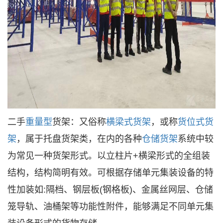
二手
重量型
货架：又俗称
横梁式货架
，或称
货位式货
架
，属于托盘货架类，在内的各种
仓储货架
系统中较
为常见一种货架形式。以立柱片+横梁形式的全组装
结构，结构简明有效。可根据存储单元集装设备的特
性加装如:隔档、钢层板(钢格板)、金属丝网层、仓储
笼导轨、油桶架等功能性附件，能够满足不同单元集