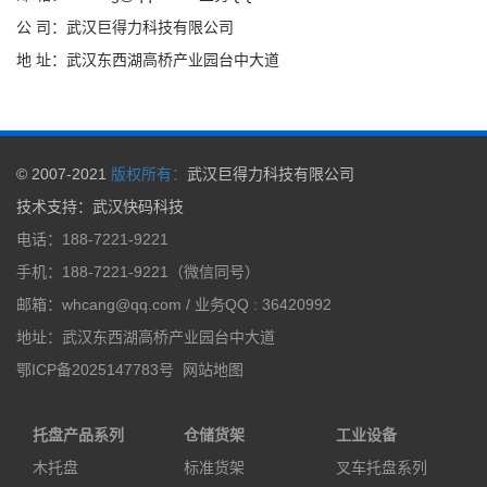
公 司：武汉巨得力科技有限公司
地 址：武汉东西湖高桥产业园台中大道
© 2007-2021
版权所有：
武汉巨得力科技有限公司
技术支持
：
武汉快码科技
电话：188-7221-9221
手机：188-7221-9221（微信同号）
邮箱：whcang@qq.com / 业务QQ : 36420992
地址：武汉东西湖高桥产业园台中大道
鄂ICP备2025147783号
网站地图
托盘产品系列
仓储货架
工业设备
木托盘
标准货架
叉车托盘系列