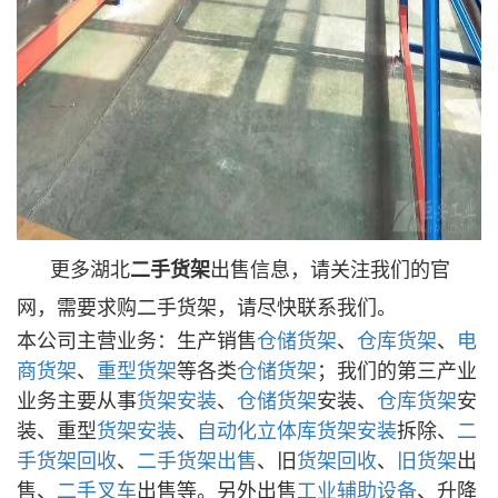
更多湖北
二手货架
出售信息，请关注我们的官
网，需要求购二手货架，请尽快联系我们。
本公司主营业务：生产销售
仓储货架
、
仓库货架
、
电
商货架
、
重型货架
等各类
仓储货架
；我们的第三产业
业务主要从事
货架安装
、
仓储货架
安装
、
仓库货架
安
装
、
重型
货架安装
、
自动化立体库
货架安装
拆除
、
二
手
货架回收
、
二手货架出售
、
旧
货架回收
、
旧货架
出
售
、
二手
叉车
出售
等。另外出售
工业辅助设备
、
升降