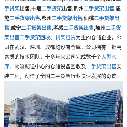
手货架
出售,十堰
二手货架
出售,荆州
二手货架出售
,恩
施
二手货架出售
,鄂州
二手货架出售
,仙桃
二手货架出
售
,咸宁
二手货架出售
,孝感
二手货架出售
,随州
二手货
架出售
二手
货架回收
、
货架租赁
为主的仓储企业。公
司在武汉、深圳、成都均设有
仓库。公司拥有一批高
素质的技术团队，十多年来公司完成数千个
大型仓
库
、物流配送中心的仓储设备回收及
二手货架出售
安
装工程，创造了全国二手货架行业快速发展的奇迹。